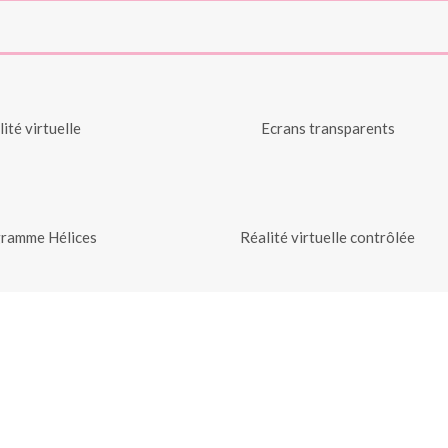
 vidéo interactif
Coffret vidéo mapping
déo interactive
PLV vidéo horizontale
 de presse vidéo
Carte de visite vidéo
ité virtuelle
Ecrans transparents
ramme Hélices
Réalité virtuelle contrôlée