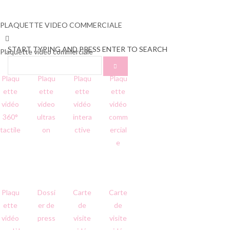
PLAQUETTE VIDEO COMMERCIALE
START TYPING AND PRESS ENTER TO SEARCH
Plaquette vidéo commerciale
Plaqu
Plaqu
Plaqu
Plaqu
ette
ette
ette
ette
vidéo
video
vidéo
vidéo
360°
ultras
intera
comm
tactile
on
ctive
ercial
e
Plaqu
Dossi
Carte
Carte
ette
er de
de
de
vidéo
press
visite
visite