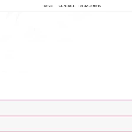
DEVIS
CONTACT
01 42 03 99 15
e video ultrason
Plaquette vidéo interactive