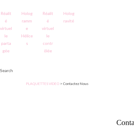
Réalit
Holog
Réalit
Holog
é
ramm
é
ravité
virtuel
e
virtuel
le
Hélice
le
parta
s
contr
gée
ôlée
Search
PLAQUETTES VIDEO
>
Contactez Nous
Cont