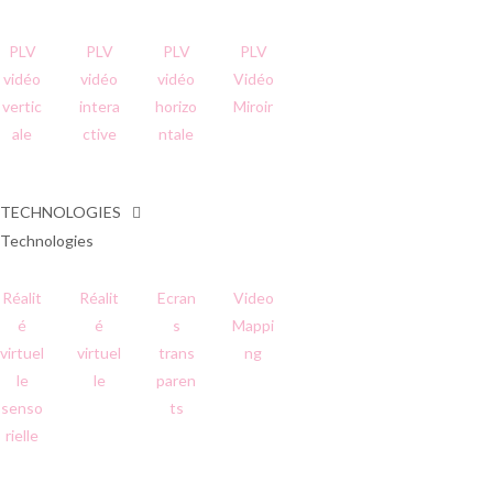
PLV
PLV
PLV
PLV
vidéo
vidéo
vidéo
Vidéo
vertic
intera
horizo
Miroir
ale
ctive
ntale
TECHNOLOGIES
Technologies
Réalit
Réalit
Ecran
Video
é
é
s
Mappi
virtuel
virtuel
trans
ng
le
le
paren
senso
ts
rielle