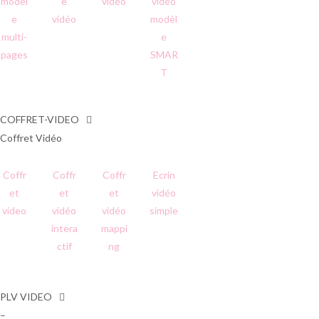
modèl
e
vidéo
vidéo
e
vidéo
modèl
multi-
e
pages
SMAR
T
COFFRET-VIDEO
Coffret Vidéo
Coffr
Coffr
Coffr
Ecrin
et
et
et
vidéo
video
vidéo
vidéo
simple
intera
mappi
ctif
ng
PLV VIDEO
–