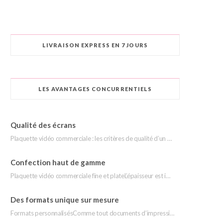
LIVRAISON EXPRESS EN 7 JOURS
LES AVANTAGES CONCURRENTIELS
Qualité des écrans
Plaquette vidéo commerciale : les critères de qualité d’un écran Tout comme pour les mobiles…
Confection haut de gamme
Plaquette vidéo commerciale fine et plateL’épaisseur est important en ce qui concerne le look de…
Des formats unique sur mesure
Formats personnalisésComme tout documents d’impression vous pouvez personnaliser et créer des effets de style qui…